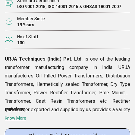
Standard Certification
ISO 9001:2015, ISO 14001:2015 & OHSAS 18001:2007
Member Since
19 Years
No of Staff
100
URJA Techniques (India) Pvt. Ltd.
is one of the leading
transformer manufacturing company in India. URJA
manufactures Oil Filled Power Transformers, Distribution
Transformers, Hermetically sealed Transformer, Dry Type
Transformer, Power Rectifier Transformer, Pole Mounted
Transformer, Cast Resin Transformers etc. Rectifier
transformer exported and supplied by us provides a variety
हमारे उत्पाद
of outputs. Made with layer wound techniques, using
Know More
conventional material, these rectifiers can be offered in
customized options of dielectric strength and primaries