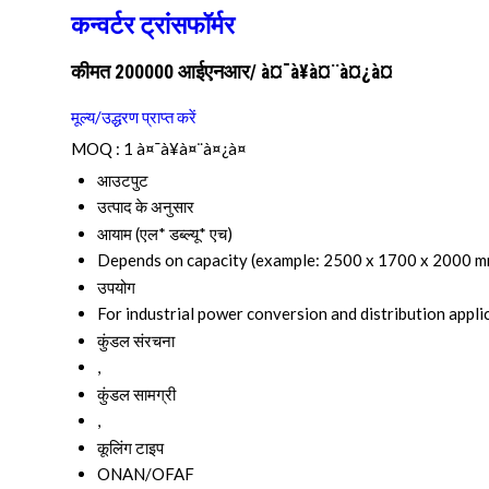
कन्वर्टर ट्रांसफॉर्मर
कीमत 200000 आईएनआर
/ à¤¯à¥à¤¨à¤¿à¤
मूल्य/उद्धरण प्राप्त करें
MOQ :
1 à¤¯à¥à¤¨à¤¿à¤
आउटपुट
उत्पाद के अनुसार
आयाम (एल* डब्ल्यू* एच)
Depends on capacity (example: 2500 x 1700 x 2000 m
उपयोग
For industrial power conversion and distribution appli
कुंडल संरचना
,
कुंडल सामग्री
,
कूलिंग टाइप
ONAN/OFAF