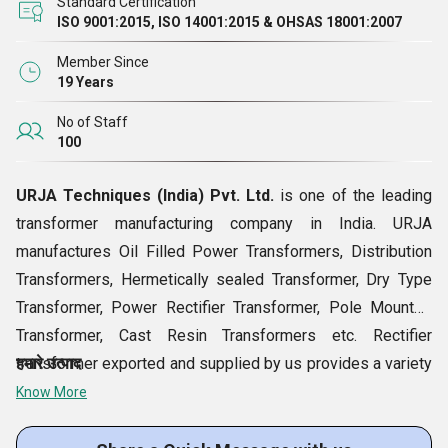
Standard Certification
ISO 9001:2015, ISO 14001:2015 & OHSAS 18001:2007
Member Since
19 Years
No of Staff
100
URJA Techniques (India) Pvt. Ltd.
is one of the leading
transformer manufacturing company in India. URJA
manufactures Oil Filled Power Transformers, Distribution
Transformers, Hermetically sealed Transformer, Dry Type
Transformer, Power Rectifier Transformer, Pole Mounted
Transformer, Cast Resin Transformers etc. Rectifier
transformer exported and supplied by us provides a variety
हमारे उत्पाद
of outputs. Made with layer wound techniques, using
Know More
conventional material, these rectifiers can be offered in
customized options of dielectric strength and primaries