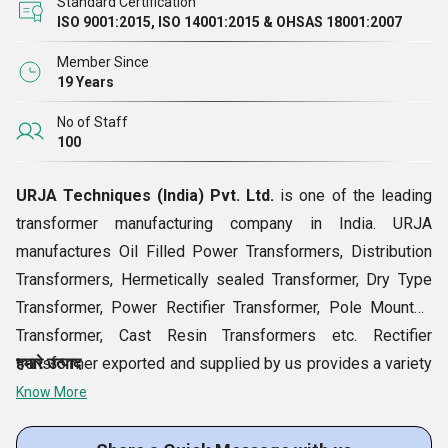
Standard Certification
ISO 9001:2015, ISO 14001:2015 & OHSAS 18001:2007
Member Since
19 Years
No of Staff
100
URJA Techniques (India) Pvt. Ltd.
is one of the leading
transformer manufacturing company in India. URJA
manufactures Oil Filled Power Transformers, Distribution
Transformers, Hermetically sealed Transformer, Dry Type
Transformer, Power Rectifier Transformer, Pole Mounted
Transformer, Cast Resin Transformers etc. Rectifier
transformer exported and supplied by us provides a variety
हमारे उत्पाद
of outputs. Made with layer wound techniques, using
Know More
conventional material, these rectifiers can be offered in
customized options of dielectric strength and primaries